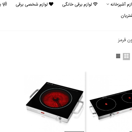
ازم آشپزخانه
لوازم برقی خانگی
لوازم شخصی برقی
ب
تریان
ن قرمز
همزن هنریچ 1300 وات مدل
HKM 62
26,000 تومان
گوشت کوب سه کاره 400 وات
یچ مدل HSM 8613
10,500 تومان
شین ظرفشویی رومیزی هنریچ
HTG 884
32,000, تومان