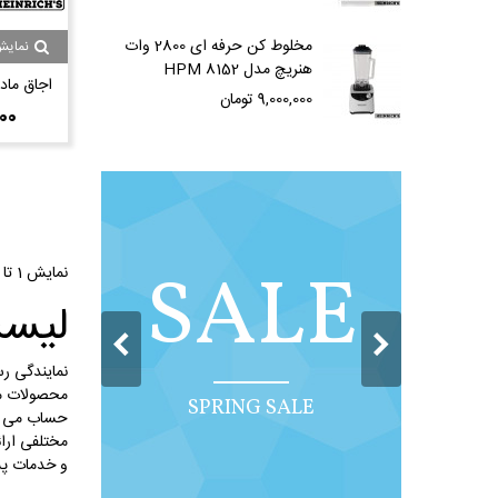
مخلوط کن حرفه ای 2800 وات
نمایش
هنریچ مدل HPM 8152
79
اجاق ماد
9,000,000 تومان
000
مدل
,000
SALE
نمایش 1 تا 2 از 2 مورد
لیست
نمایندگی ر
محصولات مح
SPRING SALE
حساب می آین
مختلفی ارائ
و خدمات پس