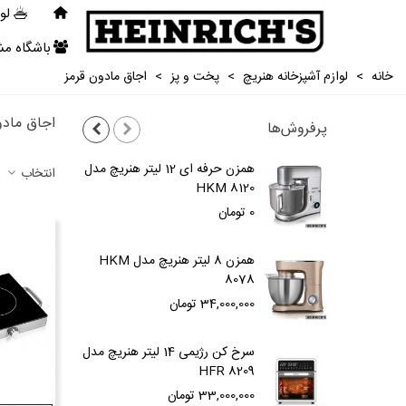
لو
باشگاه مش
خانه
>
لوازم آشپزخانه هنریچ
>
پخت و پز
>
اجاق مادون قرمز
اجاق مادو
پرفروش‌ها
همزن حرفه ای 12 لیتر هنریچ مدل
انتخاب
78
HKM 8120
0 تومان
,000
همزن 8 لیتر هنریچ مدل HKM
8078
هنر
34,000,000 تومان
,000
سرخ کن رژیمی 14 لیتر هنریچ مدل
ما
HFR 8209
مدل 1
33,000,000 تومان
000