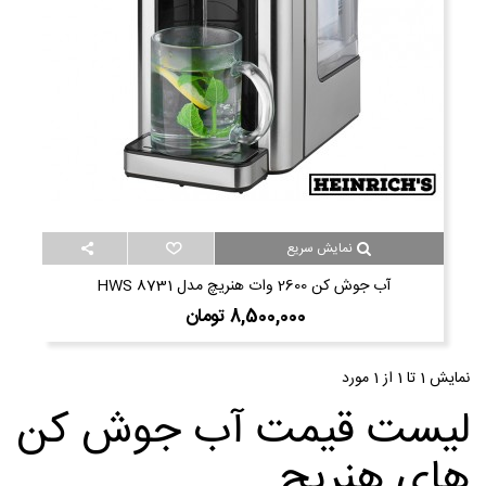
نمایش سریع
آب جوش کن 2600 وات هنریچ مدل HWS 8731
8,500,000 تومان
نمایش 1 تا 1 از 1 مورد
لیست قیمت آب جوش کن
های هنریچ